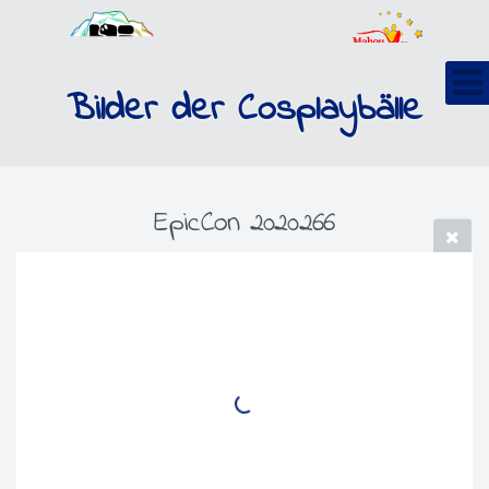
Bilder der Cosplaybälle
EpicCon 2020266