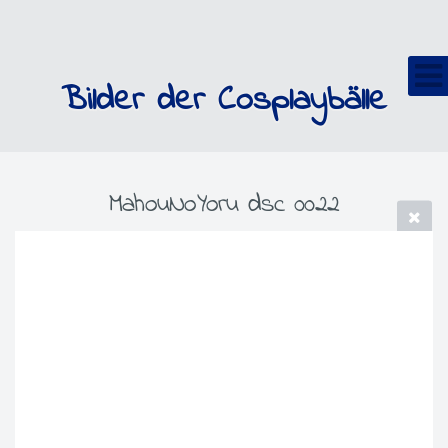
Bilder der Cosplaybälle
MahouNoYoru dsc 0022