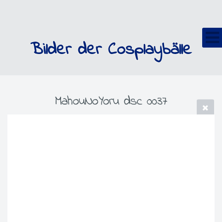
Bilder der Cosplaybälle
MahouNoYoru dsc 0037