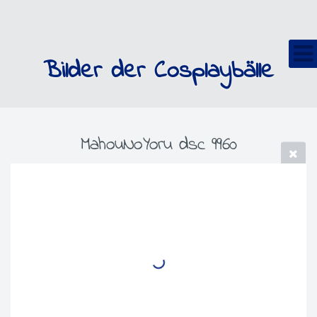
Bilder der Cosplaybälle
MahouNoYoru dsc 9960