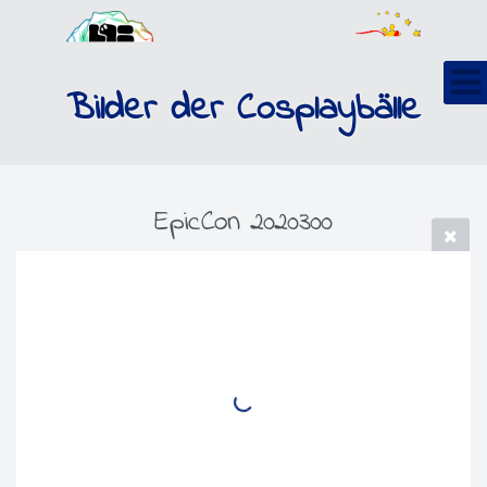
Bilder der Cosplaybälle
EpicCon 2020300