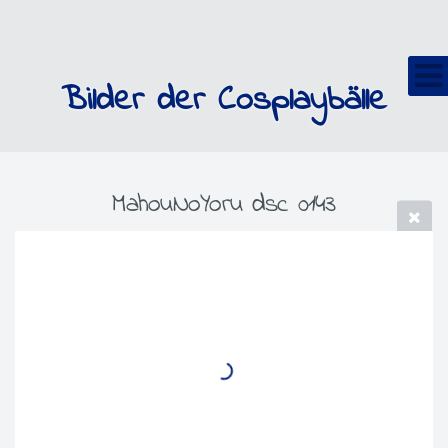
Bilder der Cosplaybälle
MahouNoYoru dsc 0143